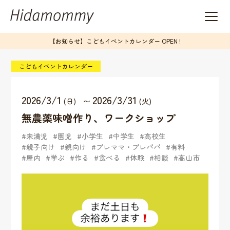
【お知らせ】こどもイベントカレンダー OPEN !
こどもイベントカレンダー
2026/3/1
2026/3/31
(日)
〜
(火)
無農薬味噌作り、ワークショップ
未満児
園児
小学生
中学生
高校生
親子向け
親向け
プレママ・プレパパ
有料
屋内
学ぶ
作る
食べる
体験
相談
高山市