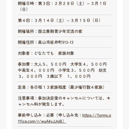
開催日時：第３回：２月２８日（土）～３月１日
（日）
第４回：３月１４日（土）～３月１５日（日）
開催場所：国立乗鞍青少年交流の家
開催住所：高山市岩井町913-13
対象者：どなたでも 家族対象
参加費：大人５，５００円 大学生４，５００円
中高生４，０００円 小学生３，５００円 幼児
３，０００円 ３歳以下 １，０００円
定員：各日程１３家族程度（最少催行数４家族）
注意事項：参加決定後のキャンセルについては、キ
ャンセル料が発生します。
事前申し込み：必要（申し込み先：
https://forms.o
ffice.com/r/wuA4vJJnjB）