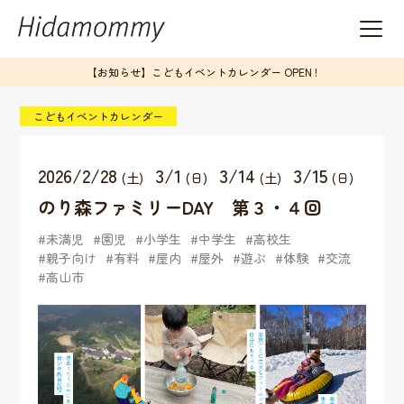
【お知らせ】こどもイベントカレンダー OPEN !
こどもイベントカレンダー
2026/2/28
3/1
3/14
3/15
(土)
(日)
(土)
(日)
のり森ファミリーDAY 第３・４回
未満児
園児
小学生
中学生
高校生
親子向け
有料
屋内
屋外
遊ぶ
体験
交流
高山市