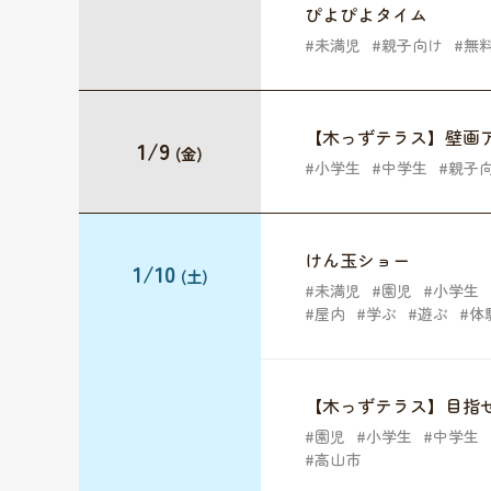
ぴよぴよタイム
未満児
親子向け
無
【木っずテラス】壁画
1/9
(金)
小学生
中学生
親子
けん玉ショー
1/10
(土)
未満児
園児
小学生
屋内
学ぶ
遊ぶ
体
【木っずテラス】目指
園児
小学生
中学生
高山市