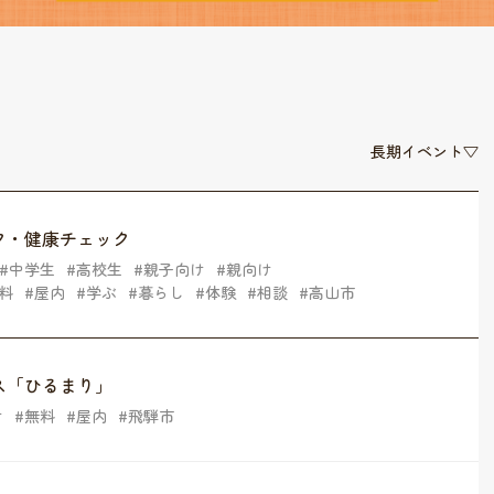
長期イベント▽
ク・健康チェック
中学生
高校生
親子向け
親向け
料
屋内
学ぶ
暮らし
体験
相談
高山市
ス「ひるまり」
け
無料
屋内
飛騨市