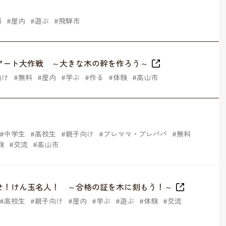
料
屋内
遊ぶ
飛騨市
アート大作戦 ～大きな木の幹を作ろう～
向け
無料
屋内
学ぶ
作る
体験
高山市
中学生
高校生
親子向け
プレママ・プレパパ
無料
験
交流
高山市
せ！けん玉名人！ ～合格の証を木に刻もう！～
高校生
親子向け
屋内
学ぶ
遊ぶ
体験
交流