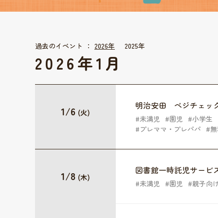
過去のイベント
2026年
2025年
2026年1月
明治安田 ベジチェッ
1/6
(火)
未満児
園児
小学生
プレママ・プレパパ
無
図書館一時託児サービ
1/8
(木)
未満児
園児
親子向