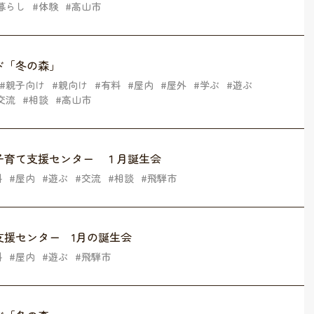
暮らし
体験
高山市
ド「冬の森」
親子向け
親向け
有料
屋内
屋外
学ぶ
遊ぶ
交流
相談
高山市
子育て支援センター １月誕生会
料
屋内
遊ぶ
交流
相談
飛騨市
支援センター 1月の誕生会
料
屋内
遊ぶ
飛騨市