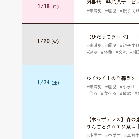
図書館一時託児サービ
1/18
(日)
未満児
園児
親子向
【ひだっこランド】ニ
1/20
(火)
未満児
園児
親子向
遊ぶ
体験
交流
相
わくわく！のり森ラン
1/24
(土)
未満児
園児
小学生
作る
食べる
体験
【木っずテラス】森の
りんごとクロモジ茶～
小学生
中学生
高校