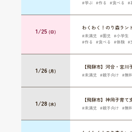
学ぶ
作る
食べる
わくわく！のり森ラン
1/25
(日)
未満児
園児
小学生
作る
食べる
体験
【飛騨市】河合・宮川
1/26
(月)
未満児
親子向け
無
【飛騨市】神岡子育て
1/28
(水)
未満児
親子向け
無