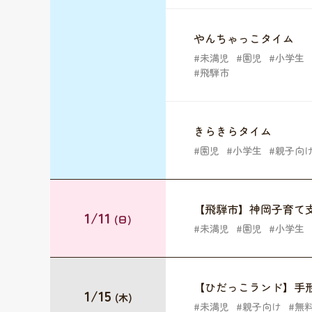
やんちゃっこタイム
未満児
園児
小学生
飛騨市
きらきらタイム
園児
小学生
親子向
【飛騨市】神岡子育て
1/11
(日)
未満児
園児
小学生
【ひだっこランド】手形
1/15
(木)
未満児
親子向け
無