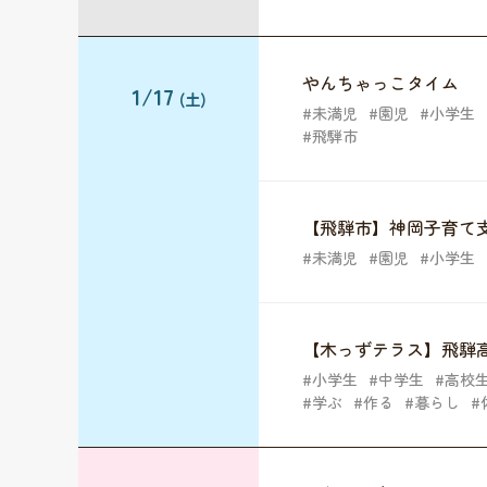
やんちゃっこタイム
1/17
(土)
未満児
園児
小学生
飛騨市
【飛騨市】神岡子育て
未満児
園児
小学生
【木っずテラス】飛騨
小学生
中学生
高校
学ぶ
作る
暮らし