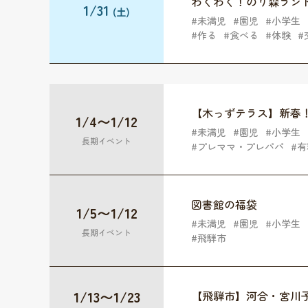
わくわく！のり森ラン
1/31
(土)
未満児
園児
小学生
作る
食べる
体験
【木っずテラス】新春
1/4
〜
1/12
未満児
園児
小学生
長期イベント
プレママ・プレパパ
有
図書館の福袋
1/5
〜
1/12
未満児
園児
小学生
長期イベント
飛騨市
1/13
〜
1/23
【飛騨市】河合・宮川