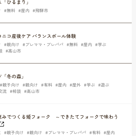
ス「ひるまり」
け
無料
屋内
飛騨市
コニコ産後ケア バランスボール体験
け
親向け
プレママ・プレパパ
無料
屋内
学ぶ
談
高山市
ド「冬の森」
親子向け
親向け
有料
屋内
屋外
学ぶ
遊ぶ
交流
相談
高山市
恵みでつくる姫フォーク ～できたてフォークで味わう
生
親子向け
親向け
プレママ・プレパパ
有料
屋内