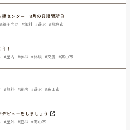
支援センター 8月の日曜開所日
親子向け
無料
遊ぶ
飛騨市
よう！
料
屋内
学ぶ
体験
交流
高山市
け
無料
屋内
遊ぶ
高山市
びデビューをしましょう
料
屋外
遊ぶ
高山市