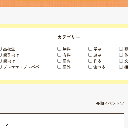
カテゴリー
高校生
無料
学ぶ
親子向け
有料
遊ぶ
親向け
屋内
作る
プレママ・プレパパ
屋外
食べる
長期イベント▽
ー