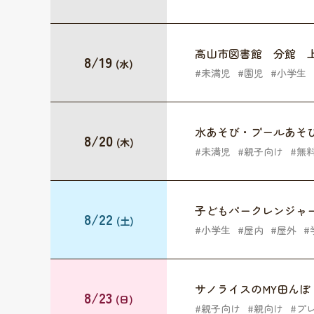
高山市図書館 分館 
8/19
(水)
未満児
園児
小学生
水あそび・プールあそ
8/20
(木)
未満児
親子向け
無
子どもパークレンジャー2
8/22
(土)
小学生
屋内
屋外
サノライスのMY田んぼ
8/23
(日)
親子向け
親向け
プ