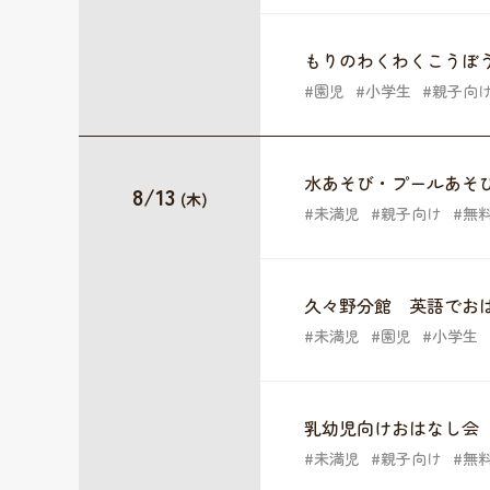
もりのわくわくこうぼ
園児
小学生
親子向
水あそび・プールあそ
8/13
(木)
未満児
親子向け
無
久々野分館 英語でお
未満児
園児
小学生
乳幼児向けおはなし会
未満児
親子向け
無