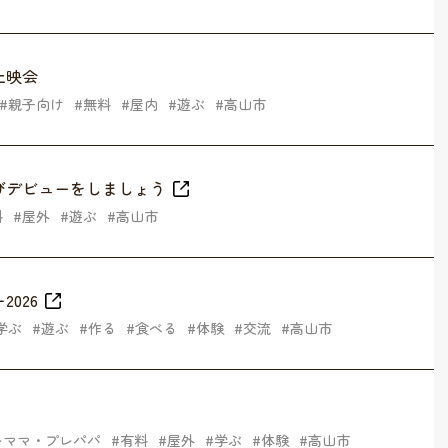
上映会
親子向け
無料
屋内
遊ぶ
高山市
びデビューをしましょう
料
屋外
遊ぶ
高山市
026
学ぶ
遊ぶ
作る
食べる
体験
交流
高山市
レママ・プレパパ
有料
屋外
学ぶ
体験
高山市