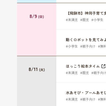
【飛騨市】神岡子育て
8/9
(日)
未満児
園児
小学生
動くロボットを見てみ
小学生
親子向け
無
ほっこり絵本タイム
8/11
(火)
未満児
園児
親子向
水あそび・プールあそ
未満児
親子向け
無