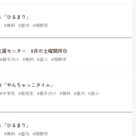
ス「ひるまり」
け
無料
屋内
飛騨市
支援センター 8月の土曜開所日
親子向け
無料
遊ぶ
飛騨市
会「やんちゃっこタイム」
中学生
高校生
親子向け
無料
屋内
遊ぶ
ス「ひるまり」
け
無料
屋内
飛騨市