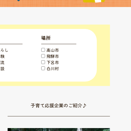
場所
暮らし
高山市
体験
飛騨市
交流
下呂市
相談
白川村
子育て応援企業のご紹介♪