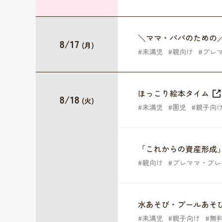
＼ママ・パパのための
8/17
(月)
未満児
親向け
プレ
ほっこり絵本タイム
8/18
(火)
未満児
園児
親子向
「これからの資産形成
親向け
プレママ・プレ
水あそび・プールあそ
未満児
親子向け
無