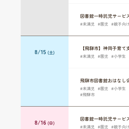
図書館一時託児サービ
未満児
園児
親子向
【飛騨市】神岡子育て
8/15
(土)
未満児
園児
小学生
飛騨市図書館おはなし
未満児
園児
小学生
飛騨市
図書館一時託児サービ
8/16
(日)
未満児
園児
親子向