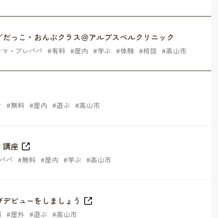
／だっこ・おんぶクラス＠アルプスベルクリニック
ママ・プレパパ
有料
屋内
学ぶ
体験
相談
高山市
け
無料
屋内
遊ぶ
高山市
」講座
パパ
無料
屋内
学ぶ
高山市
びデビューをしましょう
料
屋外
遊ぶ
高山市